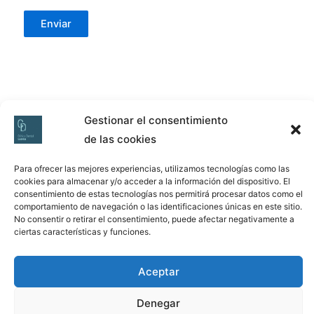
u
e
Enviar
r
d
o
R
G
Gestionar el consentimiento
P
de las cookies
D
VISÍTANOS
HORARIO
ENLACE
Para ofrecer las mejores experiencias, utilizamos tecnologías como las
*
C/ Párroco
Lunes – Viernes
Política de
cookies para almacenar y/o acceder a la información del dispositivo. El
consentimiento de estas tecnologías nos permitirá procesar datos como el
Camino, 28 1º B
Mañanas: 10:00
privacidad
comportamiento de navegación o las identificaciones únicas en este sitio.
33700 Luarca –
– 14:00
Aviso Legal
No consentir o retirar el consentimiento, puede afectar negativamente a
Asturias
Tardes: 16:00 –
Política de
ciertas características y funciones.
Tel: 985 641 675
20:00
Cookies
// 684 630 752
Política de
Aceptar
cookies (UE)
Denegar